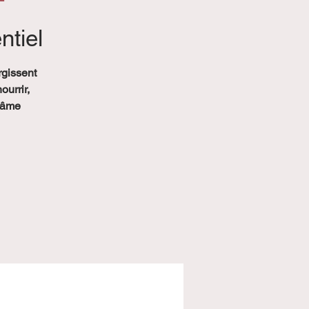
ntiel
rgissent
ourrir,
n âme