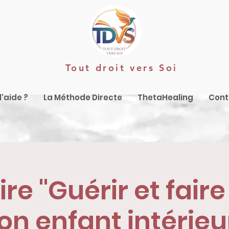
Tout droit vers Soi
'aide ?
La Méthode Directe
ThetaHealing
Cont
re "Guérir et faire
on enfant intérieu