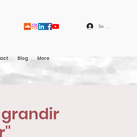
Se connecter
act
Blog
More
 grandir
r"