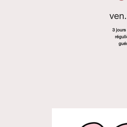
ven.
3 jours
réguli
guér