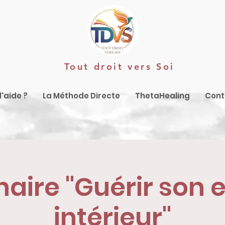
Tout droit vers Soi
'aide ?
La Méthode Directe
ThetaHealing
Cont
aire "Guérir son 
intérieur"