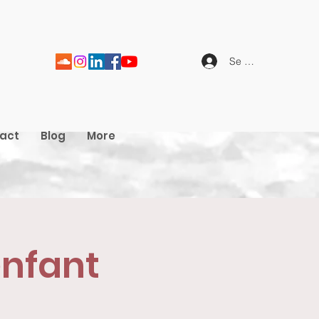
Se connecter
act
Blog
More
enfant