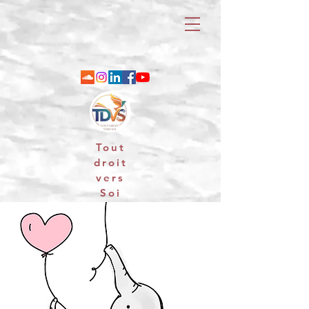
Tout
droit
vers
Soi
06 88 25 79 74 / email : contact