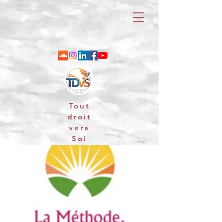
Tout
droit
vers
Soi
06 88 25 79 74 / email : contact