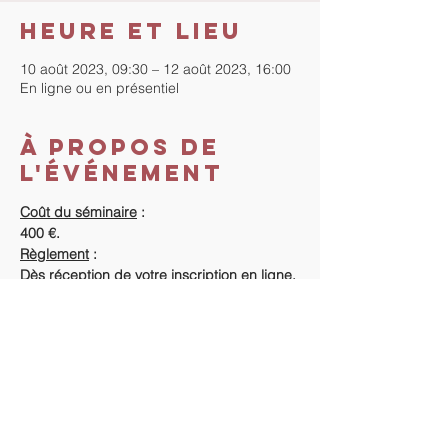
Heure et lieu
10 août 2023, 09:30 – 12 août 2023, 16:00
En ligne ou en présentiel
À propos de
l'événement
Coût du séminaire
 :
400 €.
Règlement
 :
Dès réception de votre inscription en ligne, 
 je reviens vers vous pour les informations 
concernant le règlement de l'acompte et 
du séminaire.
Informations supplémentaires : 
https://www.tout-droit-vers-
soi.com/seminaires-et-retraites
Pour tout renseignement ou inscription, 
contactez-moi directement sur Contact : 