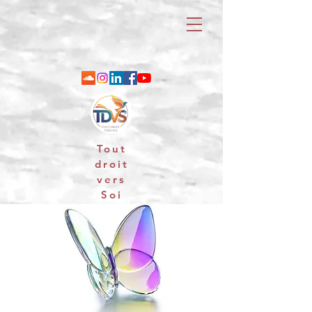
Tout
droit
vers
Soi
06 88 25 79 74 / email : contact