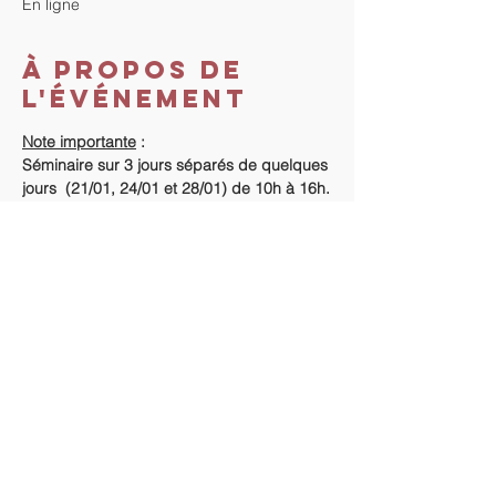
En ligne
À propos de
l'événement
Note importante
 :
Séminaire sur 3 jours séparés de quelques 
jours  (21/01, 24/01 et 28/01) de 10h à 16h.
Coût du séminaire
 :
350 €.
Règlement
 :
Dès réception de votre inscription en ligne, 
 je reviens vers vous pour les informations 
concernant le règlement de l'acompte et 
du séminaire.
En lire plus >
Partager cet
événement