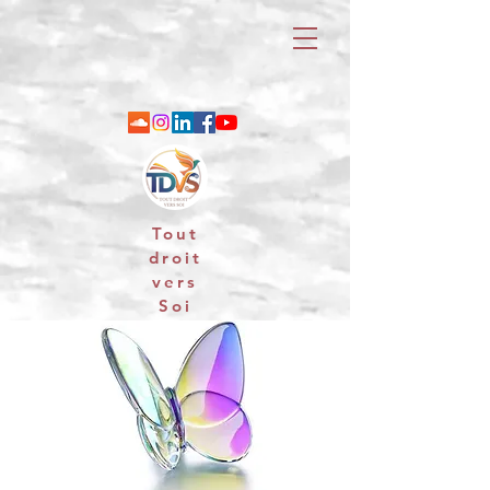
Tout
droit
vers
Soi
06 88 25 79 74 / email : contact