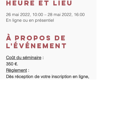
Heure et lieu
26 mai 2022, 10:00 – 28 mai 2022, 16:00
En ligne ou en présentiel
À propos de
l'événement
Coût du séminaire
 :
350 €.
Règlement
 :
Dès réception de votre inscription en ligne, 
 je reviens vers vous pour les informations 
concernant le règlement de l'acompte et 
du séminaire.
Informations supplémentaires : 
https://www.tout-droit-vers-
soi.com/seminaires-et-retraites
Pour tout renseignement ou inscription, 
contactez-nous directement sur Contact : 
https://www.tout-droit-vers-