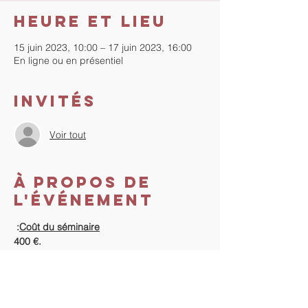
Heure et lieu
15 juin 2023, 10:00 – 17 juin 2023, 16:00
En ligne ou en présentiel
Invités
Voir tout
À propos de
l'événement
 :
Coût du séminaire
400 €.
 :
Règlement
Dès réception de votre inscription en ligne, 
 je reviens vers vous pour les informations 
concernant le règlement de l'acompte et 