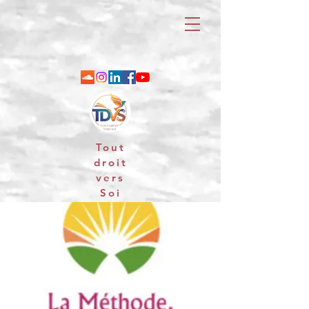
Tout
droit
vers
Soi
06 88 25 79 74 / email : contact