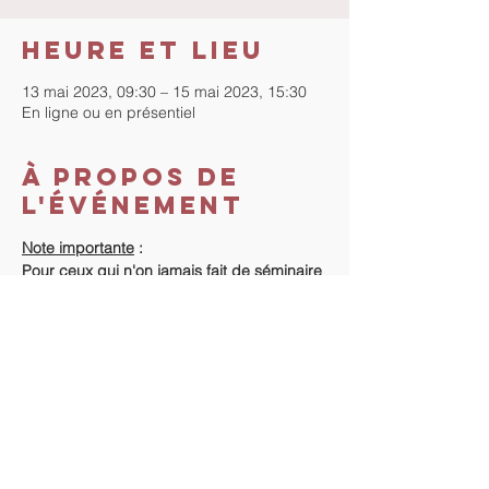
Heure et lieu
13 mai 2023, 09:30 – 15 mai 2023, 15:30
En ligne ou en présentiel
À propos de
l'événement
Note importante
 :
Pour ceux qui n'on jamais fait de séminaire 
avec "La Méthode", début du séminaire la 
veille de 18h à 20h.
Coût du séminaire
 :
Vous n'avez jamais fait de séminaire avec 
"La Méthode" : 420 €.
Vous avez déjà fait un séminaire "La 
Méthode" : 400 €.
Règlement
 :