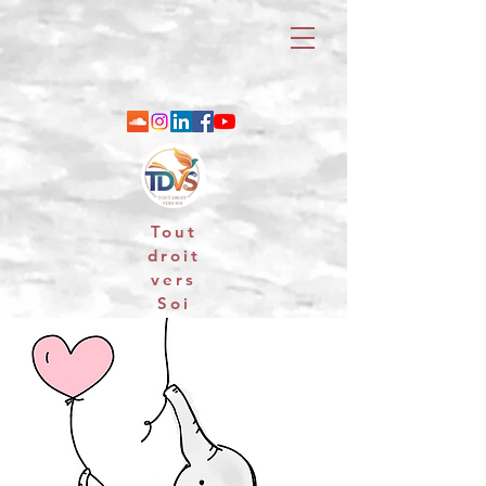
Tout
droit
vers
Soi
06 88 25 79 74 / email : contact