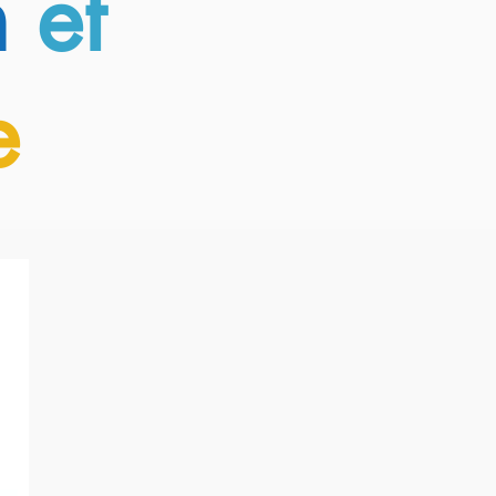
n
et
e