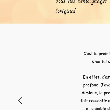
Tous nos témoignages 
l'original
C’est la premi
Chantal d
En effet, c’es
profond. J’av
diminue, la pr
fait ressentir 
et capable d