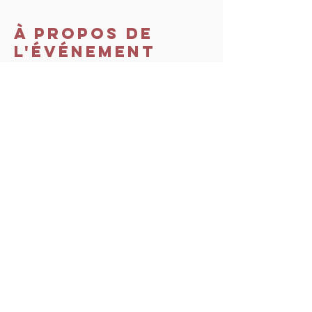
À propos de
l'événement
Lien vers l'inscription sur le site officiel : 
https://www.thetahealing.com/seminar-
380983-details.html
Lien vers le paiement 
: 
https://www.tout-
droit-vers-soi.com/adn-avance
Partager cet
événement
Tout droit vers Soi. Proudly
created with
Wix.com