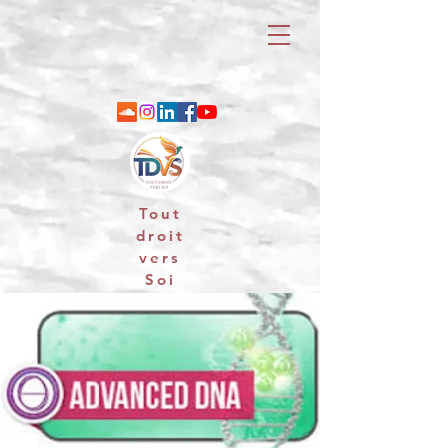
Tout
droit
vers
Soi
06 88 25 79 74 / email : contact