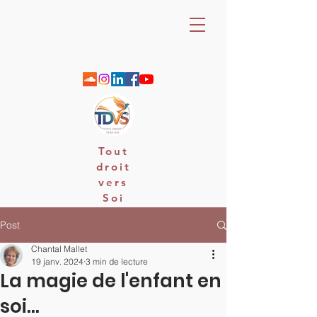
Tout
droit
vers
Soi
06 88 25 79 74 / email : contact
Post
Chantal Mallet
19 janv. 2024
3 min de lecture
La magie de l'enfant en
soi...