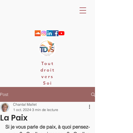
Tout
droit
vers
Soi
06 88 25 79 74 / email : contact
Post
Chantal Mallet
1 oct. 2024
3 min de lecture
La Paix
Si je vous parle de paix, à quoi pensez-