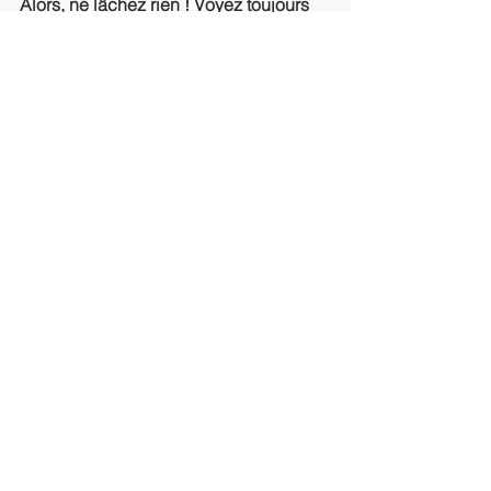
Alors, ne lâchez rien ! Voyez toujours 
ce que vous voulez vraiment, comme 
dans un rêve, voyez les solutions, 
voyez les belles relations, voyez la 
reconnaissance, voyez la sécurité, 
voyez la maîtrise, rêvez votre vie 
chaque jour, sans aucune attente, juste 
parce que cela fait du bien, et le rêve 
deviendra réalité.