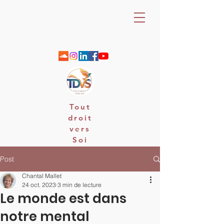
Tout
droit
vers
Soi
06 88 25 79 74 / email : contact
Post
Chantal Mallet
24 oct. 2023
3 min de lecture
Le monde est dans
notre mental